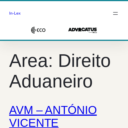
In-Lex
Saltar
para
Area:
Direito
o
conteúdo
Aduaneiro
AVM – ANTÓNIO
VICENTE