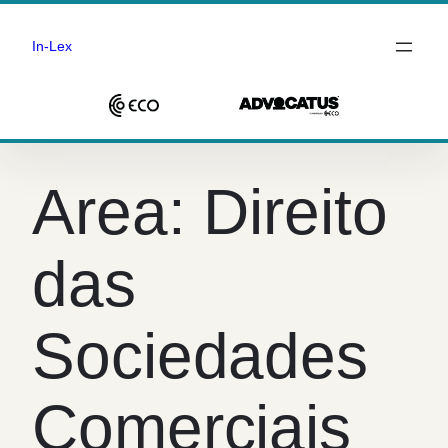
In-Lex
Saltar
para
Area:
Direito
o
conteúdo
das
Sociedades
Comerciais