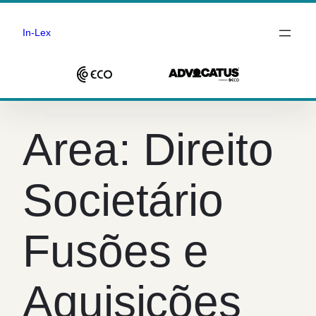
In-Lex
Saltar
para
Area:
Direito
o
conteúdo
Societário
Fusões e
Aquisições