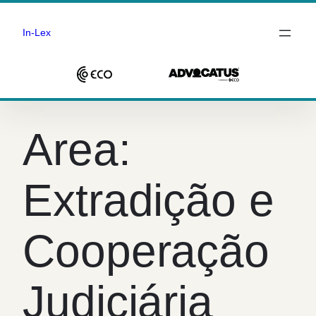
In-Lex
Saltar
para
Area:
o
conteúdo
Extradição e
Cooperação
Judiciária