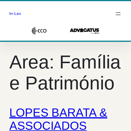
In-Lex
Saltar
para
Area:
Família
o
conteúdo
e Património
LOPES BARATA &
ASSOCIADOS