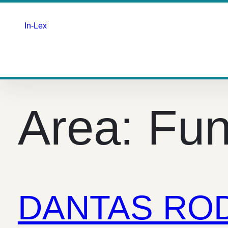
In-Lex
Saltar
para
o
Area:
Fun
conteúdo
DANTAS RO