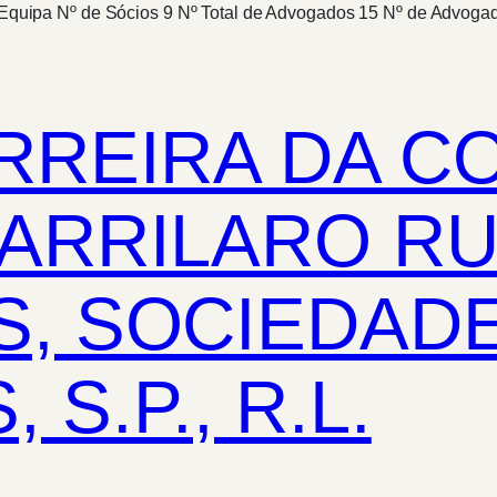
pa Nº de Sócios 9 Nº Total de Advogados 15 Nº de Advogados
RREIRA DA C
ARRILARO RU
, SOCIEDAD
S.P., R.L.