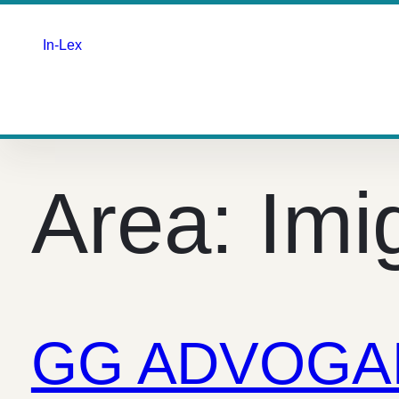
In-Lex
Saltar
para
o
Area:
Imi
conteúdo
GG ADVOGAD