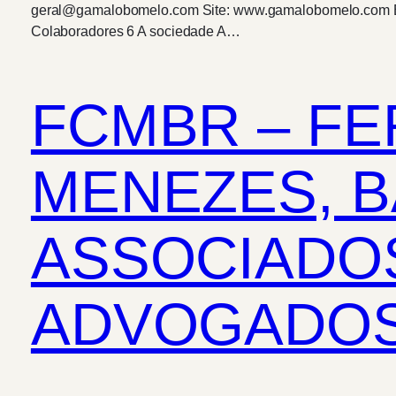
geral@gamalobomelo.com Site: www.gamalobomelo.com Equi
Colaboradores 6 A sociedade A…
FCMBR – FE
MENEZES, B
ASSOCIADOS
ADVOGADOS, 