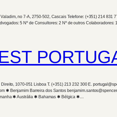
 Valadim, no 7-A, 2750-502, Cascais Telefone: (+351) 214 831 
dvogados: 5 Nº de Consultores: 2 Nº de outros Colaboradores: 
EST PORTUGA
5º Direito, 1070-051 Lisboa T. (+351) 213 232 300 E. portuga
t.com ✱ Benjamim Barreira dos Santos benjamim.santos@spence
 Alemanha ✱ Austrália ✱ Bahamas ✱ Bélgica ✱…