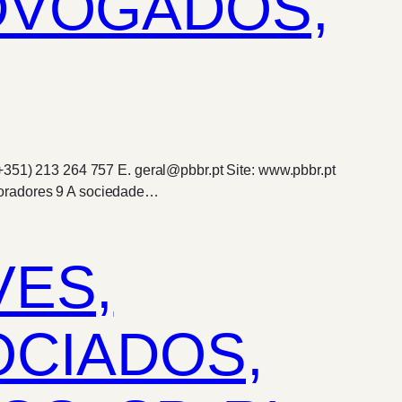
DVOGADOS,
+351) 213 264 757 E. geral@pbbr.pt Site: www.pbbr.pt
boradores 9 A sociedade…
VES,
OCIADOS,