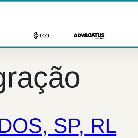
gração
OS, SP, RL