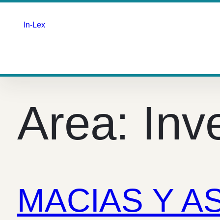
In-Lex
Saltar
para
o
Area:
Inv
conteúdo
MACIAS Y A