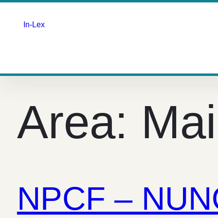
In-Lex
Saltar
para
o
Area:
Mai
conteúdo
NPCF – NUN