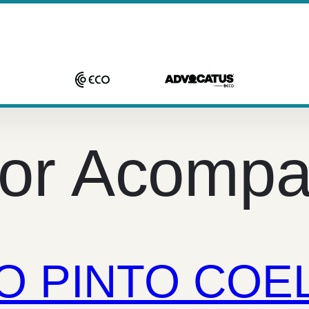
or Acomp
O PINTO COE