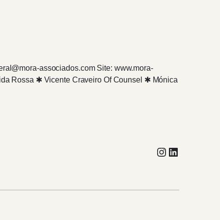
. geral@mora-associados.com Site: www.mora-
ida Rossa ✱ Vicente Craveiro Of Counsel ✱ Mónica
Instagram
LinkedIn