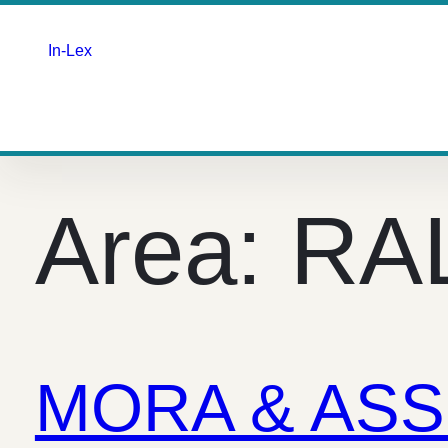
In-Lex
Saltar
para
o
Area:
RA
conteúdo
MORA & ASS