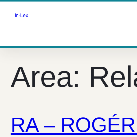
In-Lex
Saltar
para
o
Area:
Rel
conteúdo
RA – ROGÉR