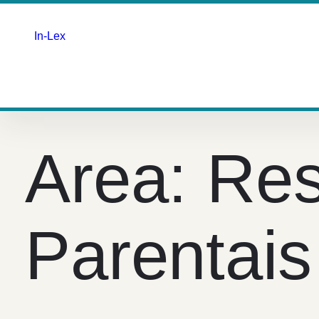
In-Lex
Saltar
para
o
Area:
Res
conteúdo
Parentais