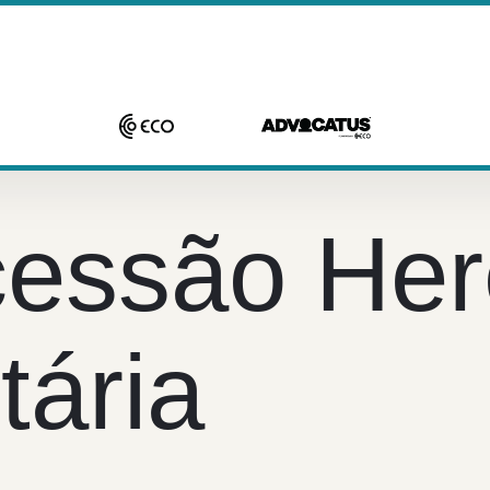
essão Here
tária