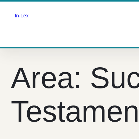
In-Lex
Saltar
para
o
Area:
Suc
conteúdo
Testamen