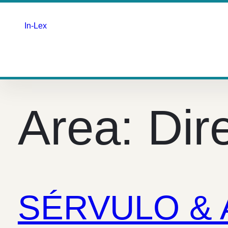
In-Lex
Saltar
para
o
Area:
Dir
conteúdo
SÉRVULO &