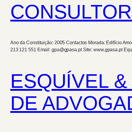
CONSULTORE
Ano da Constituição: 2005 Contactos Morada: Edifício Amor
213 121 551 Email: gpa@gpasa.pt Site: www.gpasa.pt Equ
ESQUÍVEL &
DE ADVOGAD