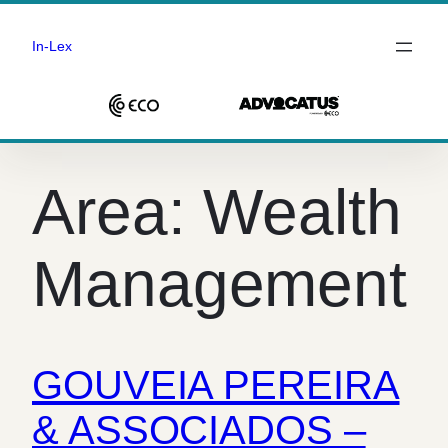
In-Lex
Saltar
para
Area:
Wealth
o
conteúdo
Management
GOUVEIA PEREIRA
& ASSOCIADOS –