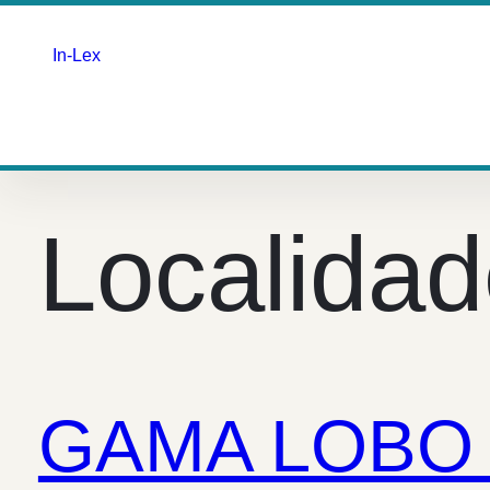
In-Lex
Saltar
para
o
Localida
conteúdo
GAMA LOBO X