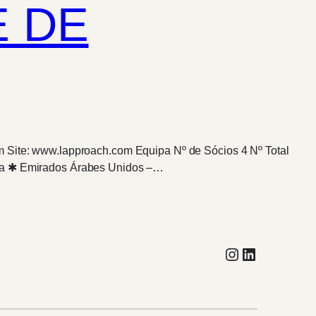
E DE
m Site: www.lapproach.com Equipa Nº de Sócios 4 Nº Total
anda ✱ Emirados Árabes Unidos –…
Instagram
LinkedIn