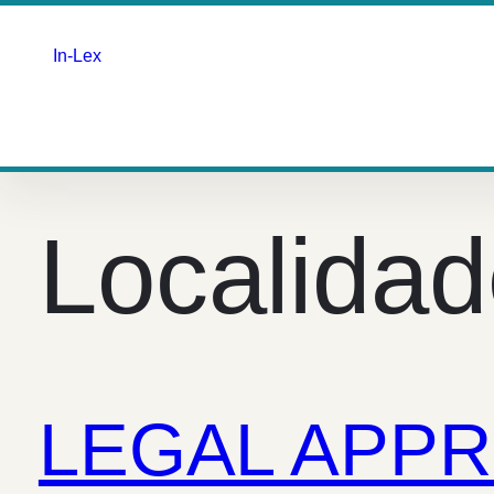
In-Lex
Saltar
para
o
Localida
conteúdo
LEGAL APPR