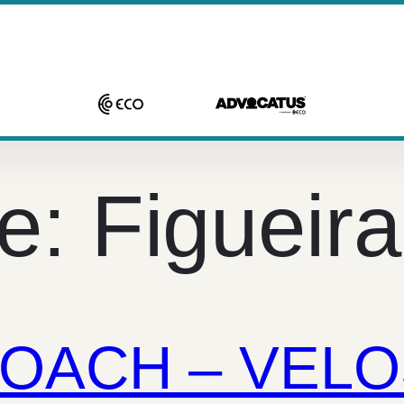
de:
Figueir
OACH – VELO