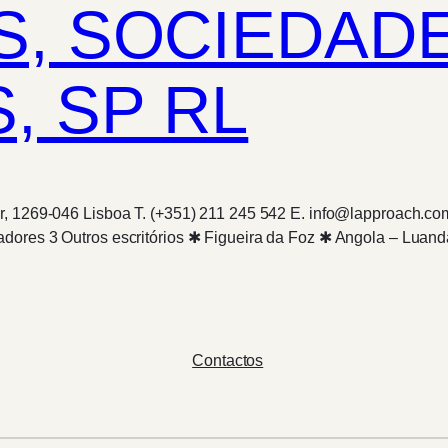
, SOCIEDAD
, SP RL
r, 1269-046 Lisboa T. (+351) 211 245 542 E. info@lapproach.co
adores 3 Outros escritórios ✱ Figueira da Foz ✱ Angola – Lu
Contactos