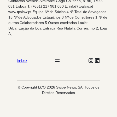
Contactos Avenida Almirante Gago Coutinho, nº 96, 1700-
031 Lisboa T. (+351) 217 981 030 E. info@tpalaw.pt
www.tpalaw.pt Equipa Nº de Sócios 4 Nº Total de Advogados
15 Nº de Advogados Estagiários 3 Nº de Consultores 1 Nº de
outros Colaboradores 5 Outros escritórios Loulé:
Urbanização da Boa Entrada Rua Natália Correia, no 2, Loja
A,…
Instagram
LinkedIn
In-Lex
© Copyright ECO 2026 Swipe News, SA. Todos os
Direitos Reservados