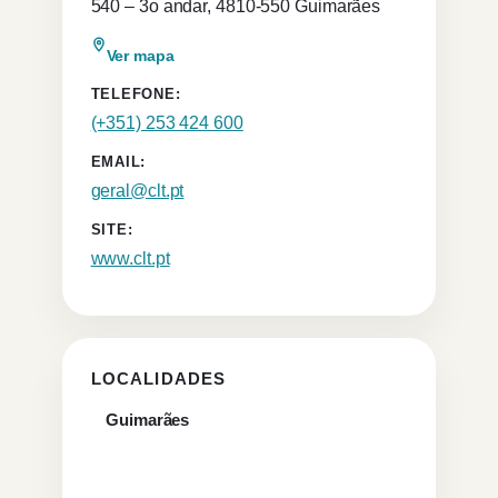
540 – 3o andar, 4810-550 Guimarães
Ver mapa
TELEFONE:
(+351) 253 424 600
EMAIL:
geral@clt.pt
SITE:
www.clt.pt
LOCALIDADES
Guimarães