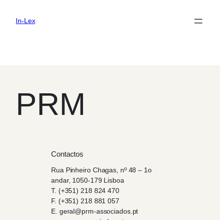
In-Lex
Saltar
para
PRM
o
conteúdo
Contactos
Rua Pinheiro Chagas, nº 48 – 1o
andar, 1050-179 Lisboa
T. (+351) 218 824 470
F. (+351) 218 881 057
E. geral@prm-associados.pt