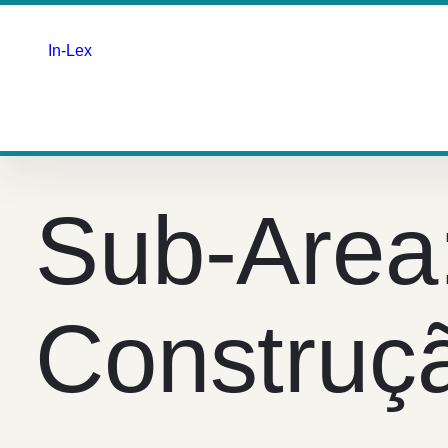
In-Lex
Saltar
para
o
Sub-Area
conteúdo
Construç