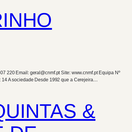
RINHO
507 220 Email: geral@cnmf.pt Site: www.cnmf.pt Equipa Nº
es: 14 A sociedade Desde 1992 que a Cerejeira…
QUINTAS &