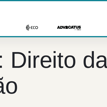
:
Direito d
ão