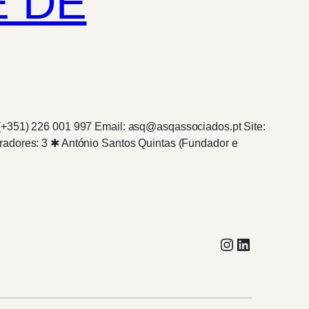
E DE
 (+351) 226 001 997 Email: asq@asqassociados.pt Site:
radores: 3 ✱ António Santos Quintas (Fundador e
Instagram
LinkedIn