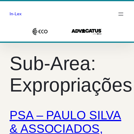
In-Lex
Saltar
para
Sub-Area:
o
conteúdo
Expropriações
PSA – PAULO SILVA
& ASSOCIADOS,