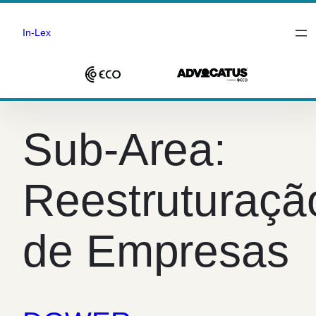
In-Lex
Saltar
para
Sub-Area:
o
conteúdo
Reestruturaçã
de Empresas