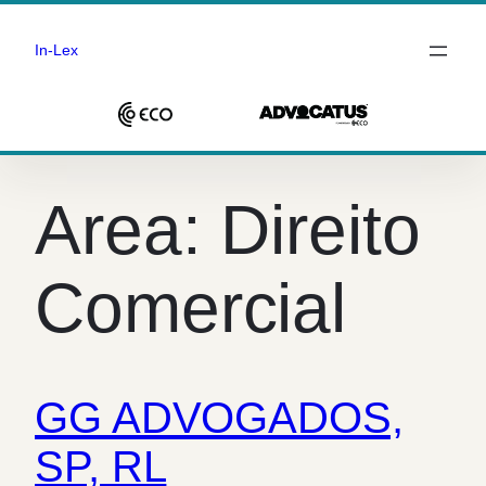
In-Lex
Saltar
para
Area:
Direito
o
conteúdo
Comercial
GG ADVOGADOS,
SP, RL