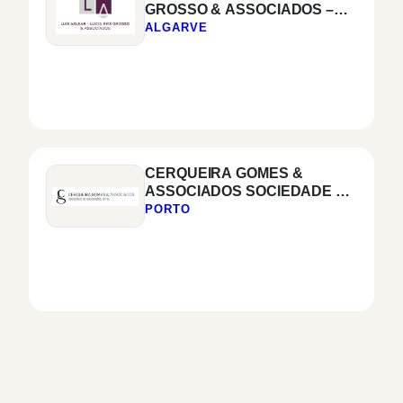
GROSSO & ASSOCIADOS –
SOCIEDADE
ALGARVE
MULTIDISCIPLINAR DE
ADVOGADOS E
SOLICITADORES SPRL
CERQUEIRA GOMES &
ASSOCIADOS SOCIEDADE DE
ADVOGADOS, SP,
PORTO
RESPONSABILIDADE
LIMITADA