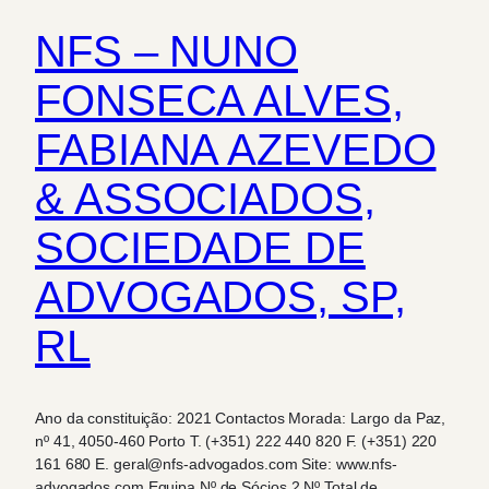
NFS – NUNO
FONSECA ALVES,
FABIANA AZEVEDO
& ASSOCIADOS,
SOCIEDADE DE
ADVOGADOS, SP,
RL
Ano da constituição: 2021 Contactos Morada: Largo da Paz,
nº 41, 4050-460 Porto T. (+351) 222 440 820 F. (+351) 220
161 680 E. geral@nfs-advogados.com Site: www.nfs-
advogados.com Equipa Nº de Sócios 2 Nº Total de