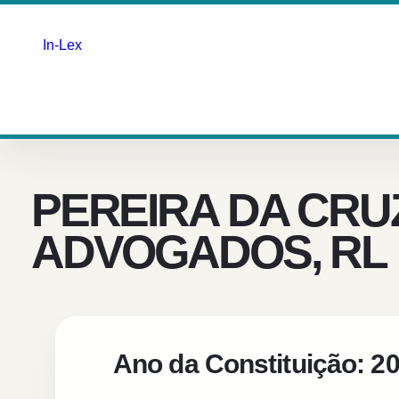
In-Lex
Saltar
para
o
conteúdo
PEREIRA DA CRU
ADVOGADOS, RL
Ano da Constituição: 2