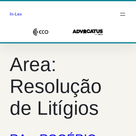
In-Lex
Saltar
para
Area:
o
conteúdo
Resolução
de Litígios