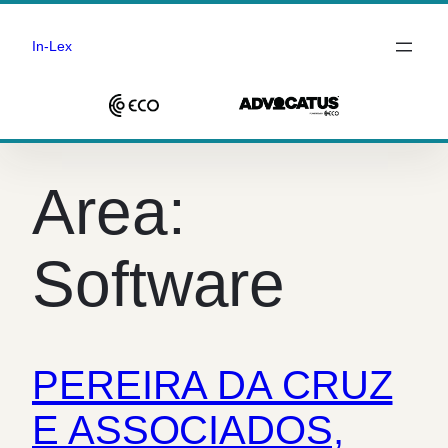
In-Lex
Saltar
para
Area:
o
conteúdo
Software
PEREIRA DA CRUZ
E ASSOCIADOS,