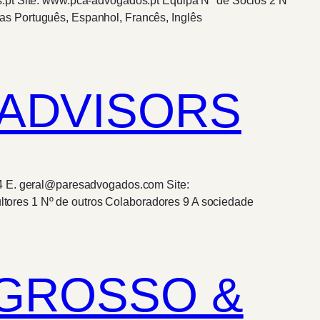
s.pt Site: www.pca-advogados.pt Equipa Nº de Sócios 2 Nº
as Português, Espanhol, Francês, Inglês
 ADVISORS
04 E. geral@paresadvogados.com Site:
ores 1 Nº de outros Colaboradores 9 A sociedade
S GROSSO &