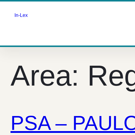
In-Lex
Saltar
para
o
Area:
Reg
conteúdo
PSA – PAULO