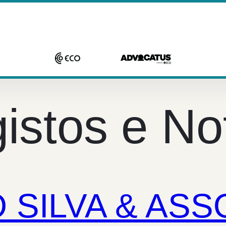
istos e No
 SILVA & AS