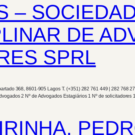
S – SOCIEDA
PLINAR DE A
RES SPRL
artado 368, 8601-905 Lagos T. (+351) 282 761 449 | 282 768 271
dvogados 2 Nº de Advogados Estagiários 1 Nº de solicitadores
IRINHA, PED