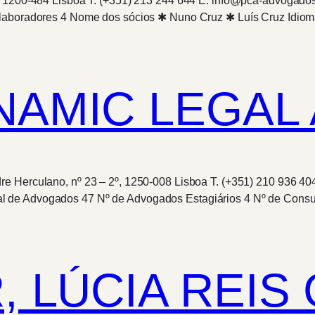
, 1200-484 Lisboa T. (+351) 213 244 644 E. info@pca-advogado
olaboradores 4 Nome dos sócios ✱ Nuno Cruz ✱ Luís Cruz Idiom
NAMIC LEGAL
re Herculano, nº 23 – 2º, 1250-008 Lisboa T. (+351) 210 936 4
 de Advogados 47 Nº de Advogados Estagiários 4 Nº de Consult
, LÚCIA REI