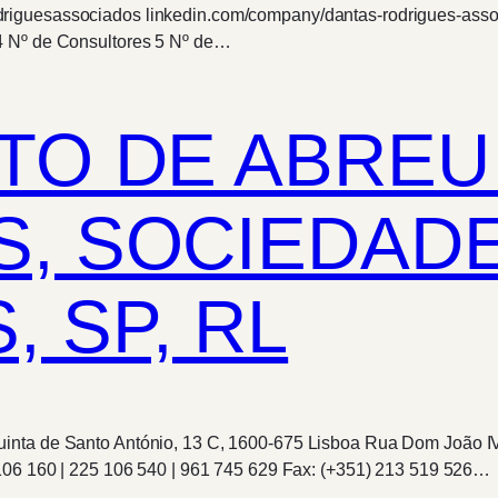
driguesassociados linkedin.com/company/dantas-rodrigues-ass
4 Nº de Consultores 5 Nº de…
TO DE ABREU
, SOCIEDAD
 SP, RL
inta de Santo António, 13 C, 1600-675 Lisboa Rua Dom João IV,
 106 160 | 225 106 540 | 961 745 629 Fax: (+351) 213 519 526…