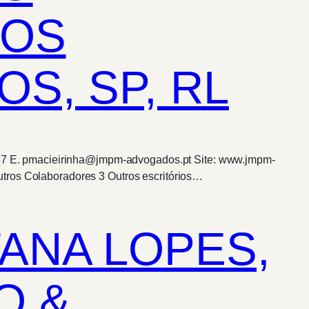
DOS
S, SP, RL
1 757 E. pmacieirinha@jmpm-advogados.pt Site: www.jmpm-
tros Colaboradores 3 Outros escritórios…
ANA LOPES,
O &