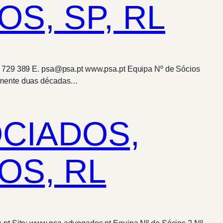
S, SP, RL
12 729 389 E. psa@psa.pt www.psa.pt Equipa Nº de Sócios
camente duas décadas…
OCIADOS,
OS, RL