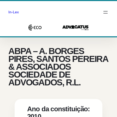
In-Lex
Saltar
para
o
ABPA – A. BORGES
conteúdo
PIRES, SANTOS PEREIRA
& ASSOCIADOS
SOCIEDADE DE
ADVOGADOS, R.L.
Ano da constituição:
2010