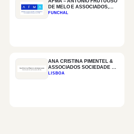
AFMA – ANTÓNIO FRUTUOSO
DE MELO E ASSOCIADOS,
SOCIEDADE DE
FUNCHAL
ADVOGADOS, SP RL
ANA CRISTINA PIMENTEL &
ASSOCIADOS SOCIEDADE DE
ADVOGADOS, SP, RL
LISBOA