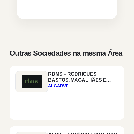
Outras Sociedades na mesma Área
RBMS – RODRIGUES
BASTOS, MAGALHÃES E
SILVA & ASSOCIADOS,
ALGARVE
SOCIEDADE DE
ADVOGADOS, SP, RL