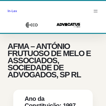
In-Lex
Saltar
para
o
AFMA – ANTÓNIO
conteúdo
FRUTUOSO DE MELO E
ASSOCIADOS,
SOCIEDADE DE
ADVOGADOS, SP RL
Ano da
Constituição: 1997