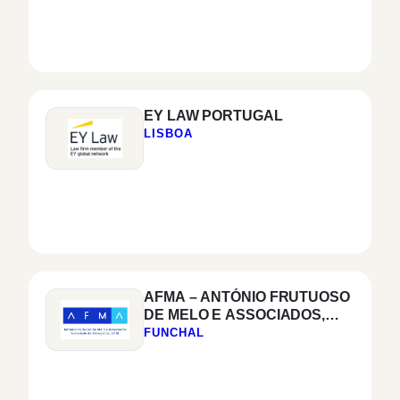
EY LAW PORTUGAL
LISBOA
AFMA – ANTÓNIO FRUTUOSO
DE MELO E ASSOCIADOS,
SOCIEDADE DE
FUNCHAL
ADVOGADOS, SP RL