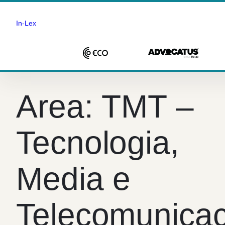
In-Lex
Saltar
para
Area:
TMT –
o
conteúdo
Tecnologia,
Media e
Telecomunica