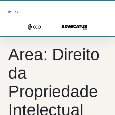
In-Lex
Saltar
para
Area:
Direito
o
conteúdo
da
Propriedade
Intelectual