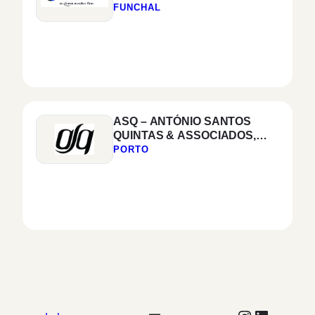
FUNCHAL
ASQ – ANTÓNIO SANTOS
QUINTAS & ASSOCIADOS,
SOCIEDADE DE
PORTO
ADVOGADOS, S. P., R. L.