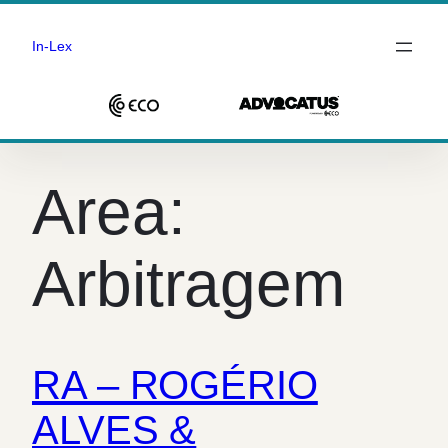
In-Lex
Saltar
para
Area:
o
conteúdo
Arbitragem
RA – ROGÉRIO
ALVES &