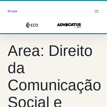
In-Lex
Saltar
para
Area:
Direito
o
conteúdo
da
Comunicação
Social e