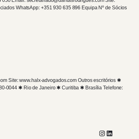
95 050 Email: secretariado@dantasrodrigues.com Site:
ociados WhatsApp: +351 930 635 896 Equipa Nº de Sócios
com Site: www.halx-advogados.com Outros escritórios ✱
80-0044 ✱ Rio de Janeiro ✱ Curitiba ✱ Brasília Telefone:
Instagram
LinkedIn