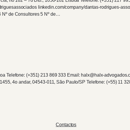
cia, no 162 – 7o Dto., 1050-102 Lisboa Telefone: (+351) 217 9
driguesassociados linkedin.com/company/dantas-rodrigues-ass
4 Nº de Consultores 5 Nº de…
boa Telefone: (+351) 213 869 333 Email: halx@halx-advogados.
o 1455, 4o andar, 04543-011, São Paulo/SP Telefone: (+55) 11 32
Contactos