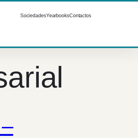
Sociedades
Yearbooks
Contactos
arial
 –