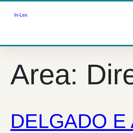
In-Lex
Saltar
para
o
Area:
Dir
conteúdo
DELGADO E 