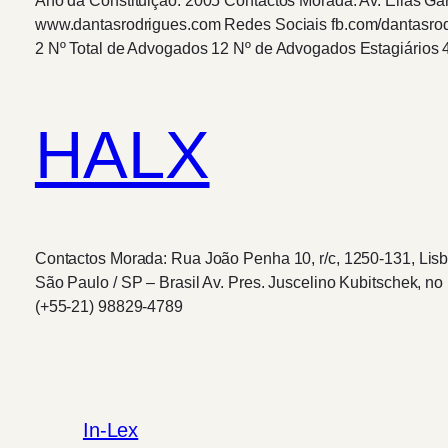
Ano da Constituição: 2005 Contactos Morada: Av. Elias Gar
www.dantasrodrigues.com Redes Sociais fb.com/dantasro
2 Nº Total de Advogados 12 Nº de Advogados Estagiários 
HALX
Contactos Morada: Rua João Penha 10, r/c, 1250-131, Lis
São Paulo / SP – Brasil Av. Pres. Juscelino Kubitschek, n
(+55-21) 98829-4789
In-Lex