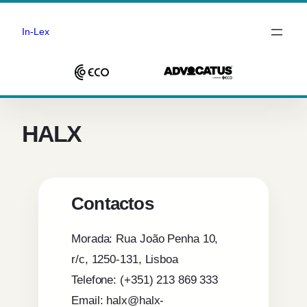
In-Lex
Saltar
para
o
HALX
conteúdo
Contactos
Morada: Rua João Penha 10,
r/c, 1250-131, Lisboa
Telefone: (+351) 213 869 333
Email: halx@halx-