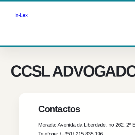
In-Lex
Saltar
para
o
conteúdo
CCSL ADVOGAD
Contactos
Morada: Avenida da Liberdade, no 262, 2º 
Telefone: (+351) 215 835 196