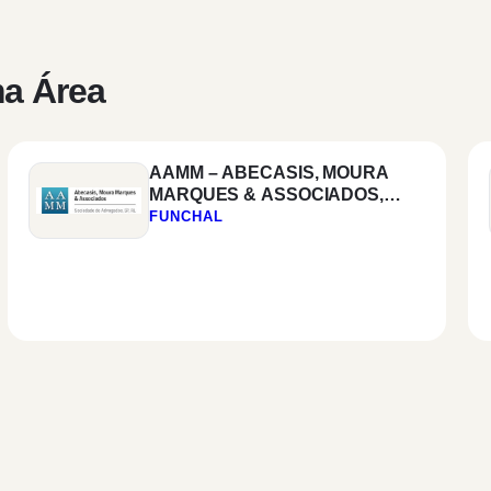
a Área
AAMM – ABECASIS, MOURA
MARQUES & ASSOCIADOS,
SOCIEDADE DE ADVOGADOS,
FUNCHAL
SP, RL