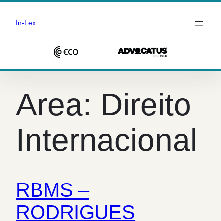
In-Lex
Saltar
para
Area:
Direito
o
conteúdo
Internacional
RBMS –
RODRIGUES