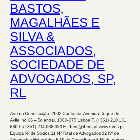
BASTOS,
MAGALHÃES E
SILVA &
ASSOCIADOS,
SOCIEDADE DE
ADVOGADOS, SP,
RL
Ano da Constituição: 2002 Contactos Avenida Duque de
Ávila, no 66 – 5o andar, 1069-075 Lisboa T. (+351) 210 131
660 F. (+351) 214 088 383 E. rbms@rbms.pt www.rbms.pt
Equipa Nº de Sócios 11 Nº Total de Advogados 32 Nº de
Advogados Estagiários 5 Nº de Consultores 5 Nº de outros