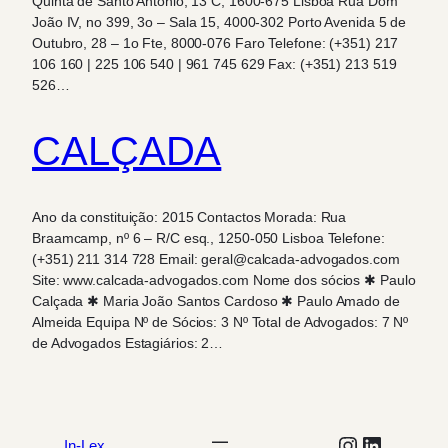
Quinta de Santo António, 13 C, 1600-675 Lisboa Rua Dom
João IV, no 399, 3o – Sala 15, 4000-302 Porto Avenida 5 de
Outubro, 28 – 1o Fte, 8000-076 Faro Telefone: (+351) 217
106 160 | 225 106 540 | 961 745 629 Fax: (+351) 213 519
526…
CALÇADA
Ano da constituição: 2015 Contactos Morada: Rua
Braamcamp, nº 6 – R/C esq., 1250-050 Lisboa Telefone:
(+351) 211 314 728 Email: geral@calcada-advogados.com
Site: www.calcada-advogados.com Nome dos sócios ✱ Paulo
Calçada ✱ Maria João Santos Cardoso ✱ Paulo Amado de
Almeida Equipa Nº de Sócios: 3 Nº Total de Advogados: 7 Nº
de Advogados Estagiários: 2…
Instagram
LinkedIn
In-Lex