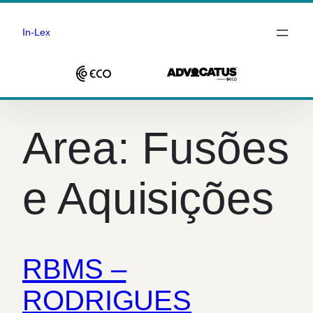
In-Lex
Saltar
para
Area:
Fusões
o
conteúdo
e Aquisições
RBMS –
RODRIGUES