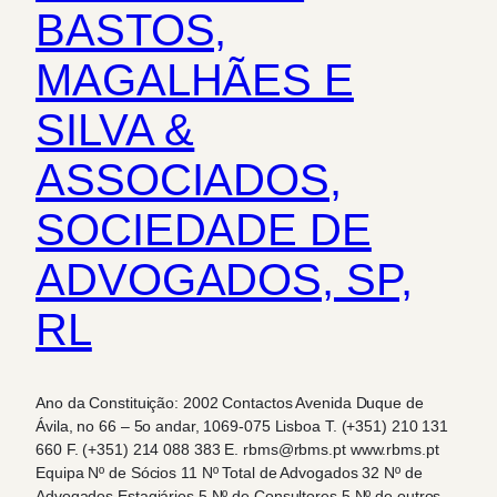
BASTOS,
MAGALHÃES E
SILVA &
ASSOCIADOS,
SOCIEDADE DE
ADVOGADOS, SP,
RL
Ano da Constituição: 2002 Contactos Avenida Duque de
Ávila, no 66 – 5o andar, 1069-075 Lisboa T. (+351) 210 131
660 F. (+351) 214 088 383 E. rbms@rbms.pt www.rbms.pt
Equipa Nº de Sócios 11 Nº Total de Advogados 32 Nº de
Advogados Estagiários 5 Nº de Consultores 5 Nº de outros