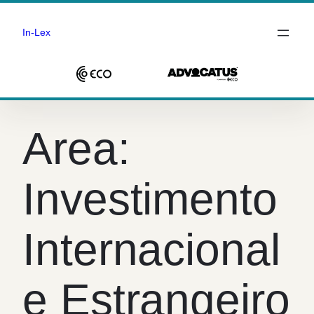
In-Lex
Saltar
para
Area:
o
conteúdo
Investimento
Internacional
e Estrangeiro