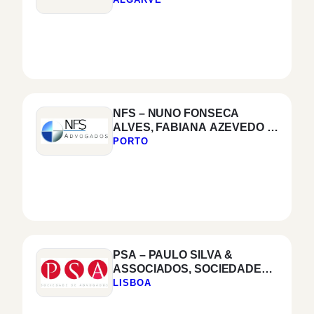
NFS – NUNO FONSECA
ALVES, FABIANA AZEVEDO &
ASSOCIADOS, SOCIEDADE
PORTO
DE ADVOGADOS, SP, RL
PSA – PAULO SILVA &
ASSOCIADOS, SOCIEDADE
DE ADVOGADOS, SP, RL
LISBOA