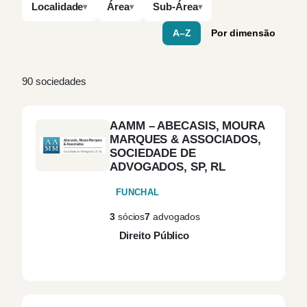
Localidade
Área
Sub-Área
A–Z
Por dimensão
90 sociedades
AAMM – ABECASIS, MOURA
MARQUES & ASSOCIADOS,
SOCIEDADE DE
ADVOGADOS, SP, RL
FUNCHAL
3
sócios
7
advogados
Direito Público