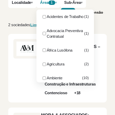
Localidade
Área
Sub-Área
1
A–Z
Por dimensão
Acidentes de Trabalho
(1)
2 sociedades
Limpar filtros
Advocacia Preventiva
(1)
Contratual
AVM – ANTÓNIO VICENTE
MARQUES & ASSOCIADOS –
África Lusófona
(1)
SOCIEDADE DE
ADVOGADOS, SP, RL
LISBOA
Agricultura
(2)
5
sócios
24
advogados
Arbitragem
Ambiente
(10)
Construção e Infraestruturas
ANAC
(1)
Contencioso
+18
ANEPC
(1)