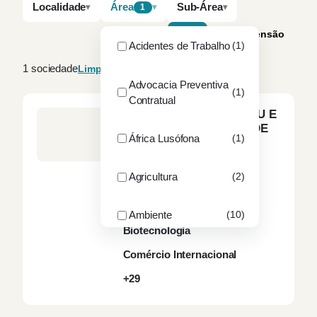
Localidade
Área
Sub-Área
1
A–Z
Por dimensão
Acidentes de Trabalho
(1)
1 sociedade
Limpar filtros
Advocacia Preventiva
(1)
Contratual
CARLOS PINTO DE ABREU E
ASSOCIADOS, SOCIEDADE
África Lusófona
(1)
DE ADVOGADOS, SP, RL
ALGARVE
5
sócios
24
advogados
Agricultura
(2)
Ambiente
Ambiente
(10)
Ciências da Vida e
Biotecnologia
ANAC
(1)
Comércio Internacional
+29
ANEPC
(1)