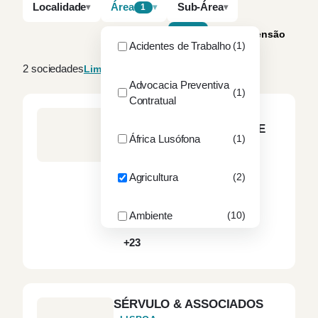
Localidade
Área
Sub-Área
1
A–Z
Por dimensão
Acidentes de Trabalho
(1)
2 sociedades
Limpar filtros
Advocacia Preventiva
(1)
Contratual
DANTAS RODRIGUES &
ASSOCIADOS SOCIEDADE
África Lusófona
(1)
DE ADVOGADOS, RL
LISBOA
2
sócios
12
advogados
Agricultura
(2)
Agricultura
Ambiente
Ambiente
(10)
Contencioso Tributário
+23
ANAC
(1)
ANEPC
(1)
SÉRVULO & ASSOCIADOS