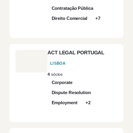
Contratação Pública
Ciências da Vida e
(3)
Direito Comercial
+7
Biotecnologia
Clientes Privados
(10)
ACT LEGAL PORTUGAL
Clima
(1)
LISBOA
Cobranças
(1)
4
sócios
Corporate
Comércio Eletrónico
(1)
Dispute Resolution
Comércio
Employment
+2
(2)
Internacional
Compliance
(12)