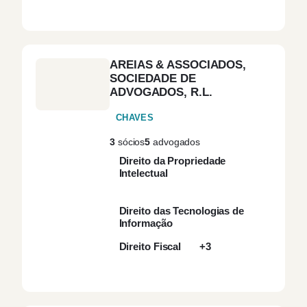
Contratação Pública
(14)
Contratos
(3)
AREIAS & ASSOCIADOS,
SOCIEDADE DE
ADVOGADOS, R.L.
Contratos Civis
(1)
CHAVES
Contratos Comerciais
(1)
3
sócios
5
advogados
Direito da Propriedade
Contratos de Direito
Intelectual
Privado e
(1)
Arrendamento
Direito das Tecnologias de
Informação
Contratos
(2)
Direito Fiscal
+3
Internacionais
Controlo Interno
(1)