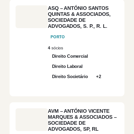
Corporate
(8)
ASQ – ANTÓNIO SANTOS
QUINTAS & ASSOCIADOS,
SOCIEDADE DE
Corporate Finance
(1)
ADVOGADOS, S. P., R. L.
PORTO
Corporate
(7)
Governance
4
sócios
Direito Comercial
Corporate Top Down
(1)
Direito Laboral
Direito Societário
+2
Cosmético
(1)
Criminal
(1)
AVM – ANTÓNIO VICENTE
Defesa
(2)
MARQUES & ASSOCIADOS –
SOCIEDADE DE
Desporto
(6)
ADVOGADOS, SP, RL