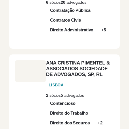
6
sócios
20
advogados
(6)
Administrativo
Contratação Pública
Contratos Civis
Contencioso Civil
(2)
Direito Administrativo
+5
Contencioso Fiscal
(2)
Contencioso
(1)
Impugnatório
ANA CRISTINA PIMENTEL &
ASSOCIADOS SOCIEDADE
DE ADVOGADOS, SP, RL
Contencioso Laboral
(4)
LISBOA
Contencioso Penal
(1)
2
sócios
5
advogados
Contencioso
Contencioso Tributário
(4)
Direito do Trabalho
Contratação Coletiva
(1)
Direito dos Seguros
+2