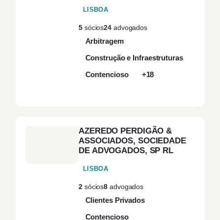
LISBOA
Development
(1)
5
sócios
24
advogados
Arbitragem
Digital
(2)
Construção e Infraestruturas
Digital Law
(1)
Contencioso
+18
Direito Administrativo
(28)
Direito Aduaneiro
(1)
AZEREDO PERDIGÃO &
ASSOCIADOS, SOCIEDADE
Direito Aeronáutico
(1)
DE ADVOGADOS, SP RL
LISBOA
Direito Bancário
(17)
2
sócios
8
advogados
Clientes Privados
Direito Civil
(24)
Contencioso