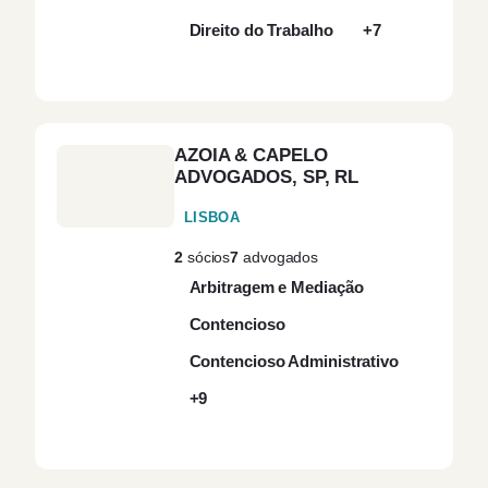
Direito Comercial
(41)
Direito do Trabalho
+7
Direito Constitucional
(1)
Direito
(9)
AZOIA & CAPELO
Contraordenacional
ADVOGADOS, SP, RL
LISBOA
Direito da
Comunicação Social e
(3)
2
sócios
7
advogados
Publicidade
Arbitragem e Mediação
Contencioso
Direito da Construção
(3)
Contencioso Administrativo
Direito da Energia
(5)
+9
Direito da Energia e
(4)
Recursos Naturais