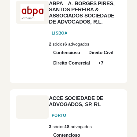
ABPA – A. BORGES PIRES,
Arbitragem
(10)
SANTOS PEREIRA &
ASSOCIADOS SOCIEDADE
DE ADVOGADOS, R.L.
Arbitragem e
(13)
Mediação
LISBOA
2
sócios
6
advogados
Atos Conexos
(1)
Contencioso
Direito Civil
Aviação
(1)
Direito Comercial
+7
Blockchain &
(1)
Cryptocurrency
ACCE SOCIEDADE DE
Capital de Risco
(1)
ADVOGADOS, SP, RL
PORTO
Cibersegurança
(4)
3
sócios
18
advogados
Contencioso
Ciências da Vida
(2)