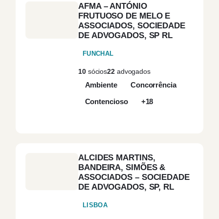
AFMA – ANTÓNIO
Comunitário
(1)
FRUTUOSO DE MELO E
ASSOCIADOS, SOCIEDADE
DE ADVOGADOS, SP RL
Concorrência
(11)
FUNCHAL
Construção e
(2)
10
sócios
22
advogados
Infraestruturas
Ambiente
Concorrência
Contencioso
+18
Consultoria Fiscal
(2)
Consultoria Jurídica
(1)
Estratégica
ALCIDES MARTINS,
Consumo
(1)
BANDEIRA, SIMÕES &
ASSOCIADOS – SOCIEDADE
DE ADVOGADOS, SP, RL
Contencioso
(52)
LISBOA
Contencioso